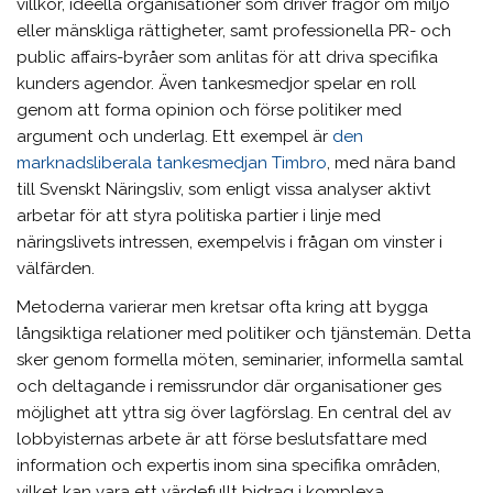
villkor, ideella organisationer som driver frågor om miljö
eller mänskliga rättigheter, samt professionella PR- och
public affairs-byråer som anlitas för att driva specifika
kunders agendor. Även tankesmedjor spelar en roll
genom att forma opinion och förse politiker med
argument och underlag. Ett exempel är
den
marknadsliberala tankesmedjan Timbro
, med nära band
till Svenskt Näringsliv, som enligt vissa analyser aktivt
arbetar för att styra politiska partier i linje med
näringslivets intressen, exempelvis i frågan om vinster i
välfärden.
Metoderna varierar men kretsar ofta kring att bygga
långsiktiga relationer med politiker och tjänstemän. Detta
sker genom formella möten, seminarier, informella samtal
och deltagande i remissrundor där organisationer ges
möjlighet att yttra sig över lagförslag. En central del av
lobbyisternas arbete är att förse beslutsfattare med
information och expertis inom sina specifika områden,
vilket kan vara ett värdefullt bidrag i komplexa