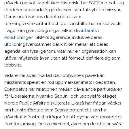
påverka narkotikapolitiken. Historiskt har SNPF motsatt sig
skadereducerande åtgärder som sprututbyte i remissvar.
Deras ordförandes dubbla roller, som
föreningsrepresentant och polisanställd, har också väckt
frågor om gränsdragningar, vilket
diskuterats i
Polistidningen
. SNPF:s agerande, inklusive deras
utbildningsverksamhet där kritiker menar att deras
agenda kan lysa igenom, visar hur en organisation kan
utöva inflytande även utan att formellt definiera sig som
lobbyist.
Vidare har specifika fall där lobbyisters påverkan
misstänkts spelat en roll uppmärksammats i debatten.
Exempelvis har relationen mellan dåvarande partiledaren
för Liberalerna, Nyamko Sabuni, och lobbyistföretaget
Nordic Public Affairs diskuterats. Likaså har frågan väckts
om hur storföretag som Scania potentiellt kan ha
påverkat infrastrukturfrågor för att gynna vägtransporter
framför järnväg. Dessa exempel, även om de ofta är svåra