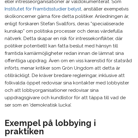
eller intresseorganisationer är väldokumenterat. Som
Institutet för Framtidsstudier belyst
, anställer exempelvis
skolkoncerner gärna före detta politiker. Anledningen är,
enligt forskaren Stefan Svallfors, deras ”specialiserade
kunskap” om politiska processer och deras värdefulla
nätverk. Detta skapar en risk för intressekonflikter, där
politiker potentiellt kan fatta beslut med hänsyn till
framtida karriärmöjligheter redan innan de lämnat sina
offentliga uppdrag. Även om en viss karenstid för statsråd
införts, menar kritiker som Grön Ungdom att detta är
otillräckligt. De kräver bredare regleringar, inklusive att
folkvalda öppet redovisar sina kontakter med lobbyister
och att lobbyorganisationer redovisar sina
uppdragsgivare och kundlistor för att täppa till vad de
ser som en ’demokratisk lucka’.
Exempel på lobbying i
praktiken