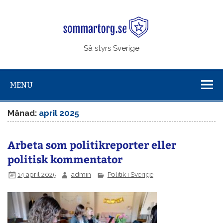
Skip
to
Sommar
content
Så styrs Sverige
MENU
Månad:
april 2025
Arbeta som politikreporter eller
politisk kommentator
14 april 2025
admin
Politik i Sverige