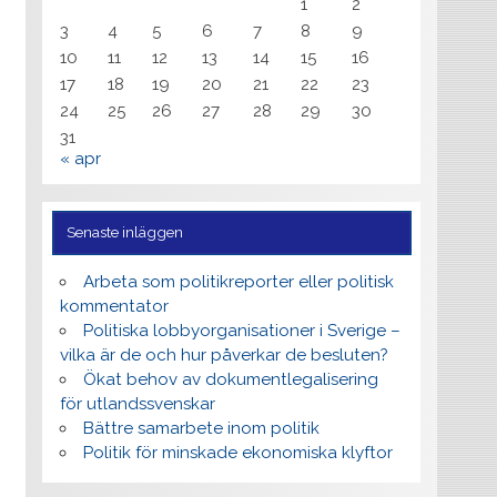
1
2
3
4
5
6
7
8
9
10
11
12
13
14
15
16
17
18
19
20
21
22
23
24
25
26
27
28
29
30
31
« apr
Senaste inläggen
Arbeta som politikreporter eller politisk
kommentator
Politiska lobbyorganisationer i Sverige –
vilka är de och hur påverkar de besluten?
Ökat behov av dokumentlegalisering
för utlandssvenskar
Bättre samarbete inom politik
Politik för minskade ekonomiska klyftor