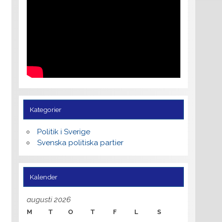
Kategorier
Politik i Sverige
Svenska politiska partier
Kalender
augusti 2026
M
T
O
T
F
L
S