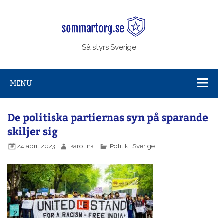
Skip
to
Sommar
content
Så styrs Sverige
MENU
De politiska partiernas syn på sparande
skiljer sig
24 april 2023
karolina
Politik i Sverige